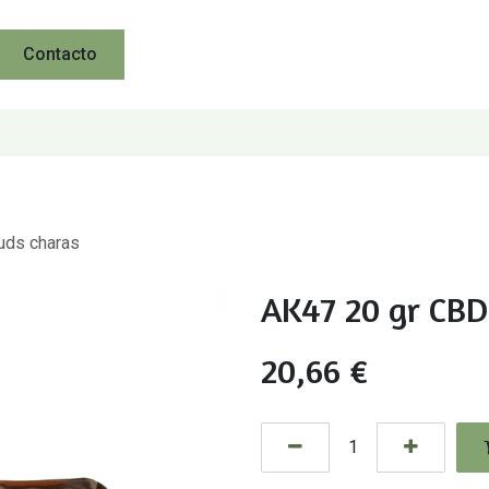
Contacto
uds charas
AK47 20 gr CBD
20,66
€