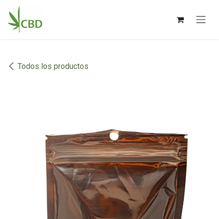
Ir al contenido
Todos los productos