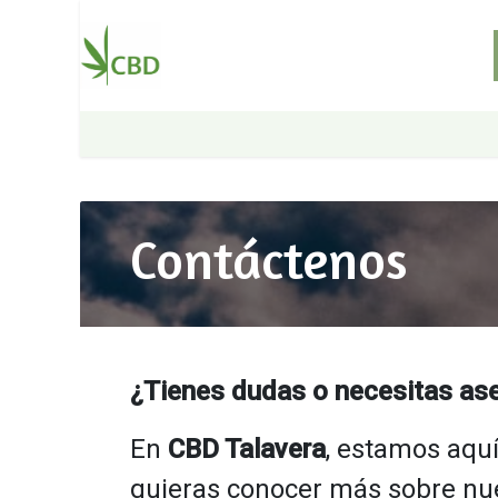
Ir al contenido
Inicio
Tienda
Sobre nosotros
Contáctenos
¿Tienes dudas o necesitas as
En
CBD Talavera
, estamos aquí
quieras conocer más sobre nue