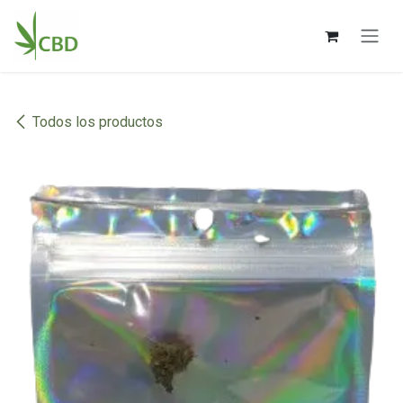
Ir al contenido
Todos los productos