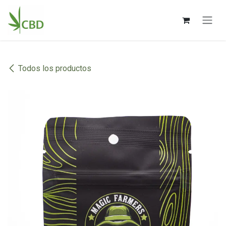
Ir al contenido
Todos los productos