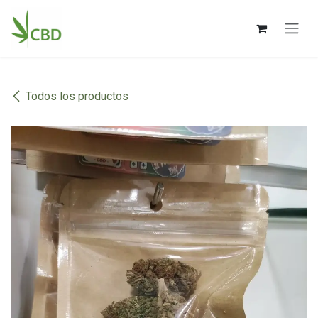
Ir al contenido
Todos los productos