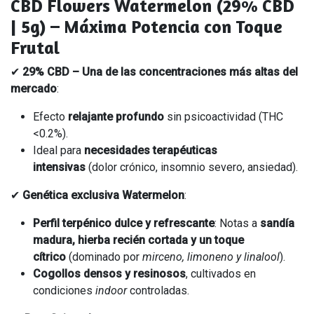
CBD Flowers Watermelon (29% CBD
| 5g) – Máxima Potencia con Toque
Frutal
✔
29% CBD – Una de las concentraciones más altas del
mercado
:
Efecto
relajante profundo
sin psicoactividad (THC
<0.2%).
Ideal para
necesidades terapéuticas
intensivas
(dolor crónico, insomnio severo, ansiedad).
✔
Genética exclusiva Watermelon
:
Perfil terpénico dulce y refrescante
: Notas a
sandía
madura, hierba recién cortada y un toque
cítrico
(dominado por
mirceno, limoneno y linalool
).
Cogollos densos y resinosos
, cultivados en
condiciones
indoor
controladas.