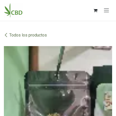
Ir al contenido
Todos los productos