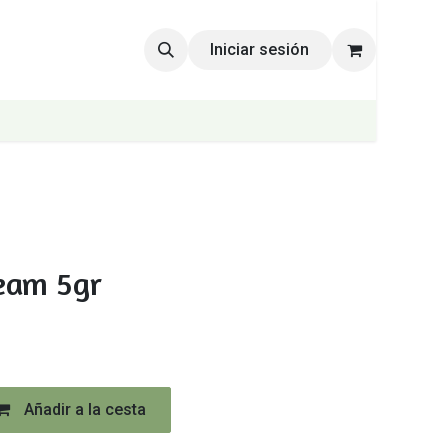
Iniciar sesión
eam 5gr
Añadir a la cesta