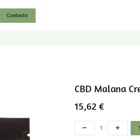
Contacto
CBD Malana Cr
15,62
€