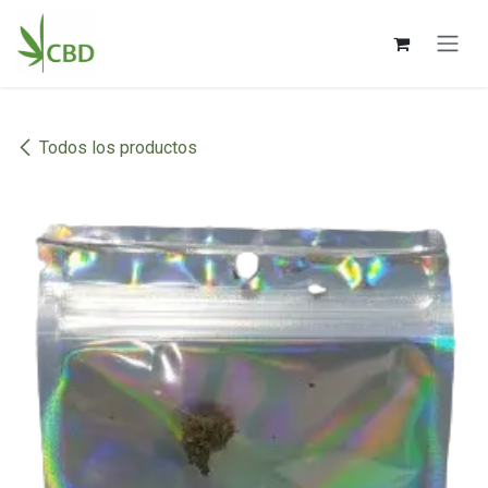
Ir al contenido
Todos los productos