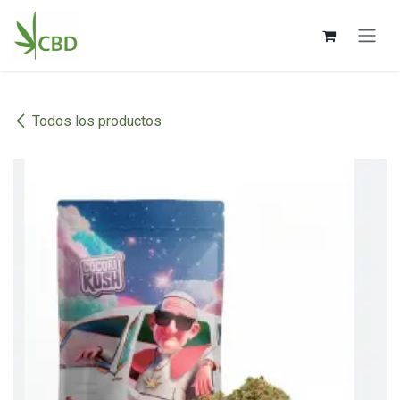
Ir al contenido
Todos los productos