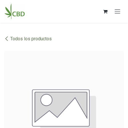
Ir al contenido
Todos los productos