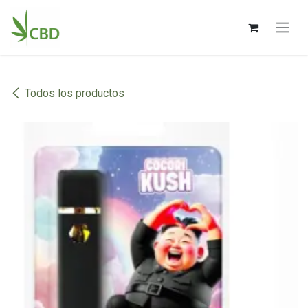
Ir al contenido
Todos los productos