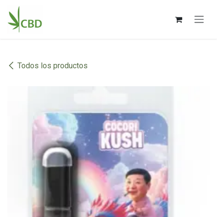
Ir al contenido
Todos los productos