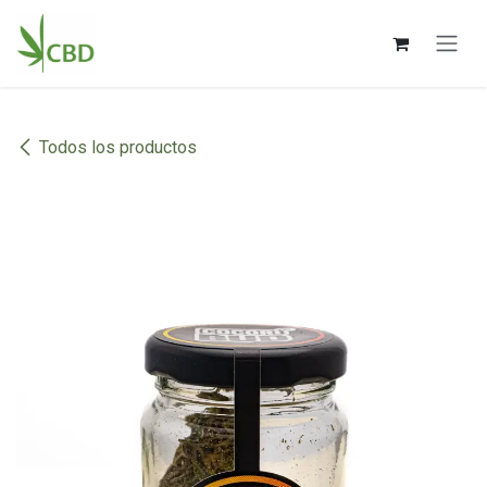
Ir al contenido
Todos los productos