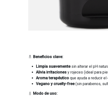
🚿
Beneficios clave:
Limpia suavemente
sin alterar el pH natura
Alivia irritaciones
y rojeces (ideal para pie
Aroma terapéutico
que ayuda a reducir el 
Vegano y cruelty-free
(sin parabenos, sulf
💧
Modo de uso:
Aplicar una pequeña cantidad sobre la pie