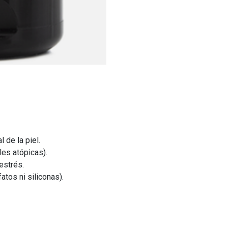
l de la piel.
les atópicas).
estrés.
atos ni siliconas).
l húmeda.