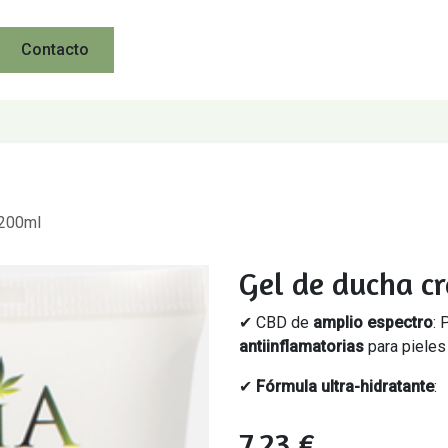
Contacto
 200ml
Gel de ducha c
✔ CBD de
amplio espectro
:
antiinflamatorias
para pieles 
✔
Fórmula ultra-hidratante
:
7,23
€