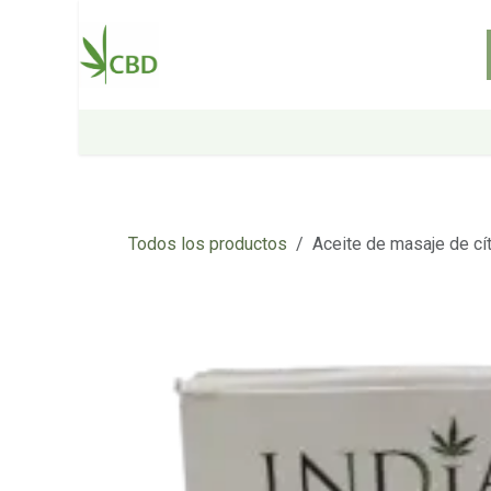
Ir al contenido
Inicio
Tienda
Sobre nosotros
Todos los productos
Aceite de masaje de cít