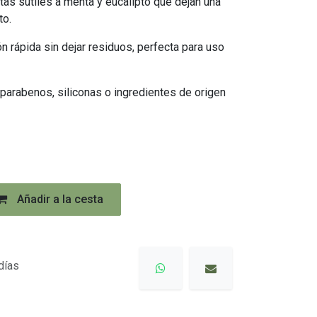
otas sutiles a menta y eucalipto que dejan una
to.
ón rápida sin dejar residuos, perfecta para uso
n parabenos, siliconas o ingredientes de origen
Añadir a la cesta
días