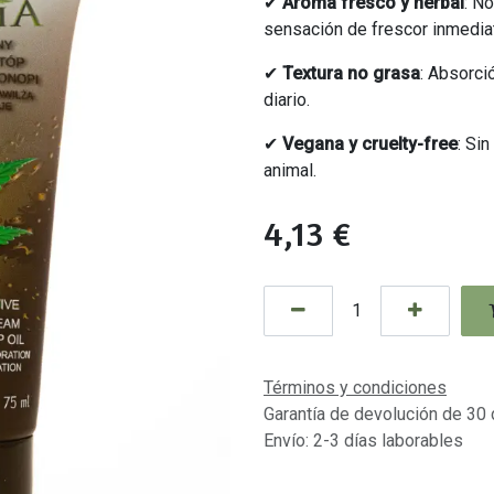
✔
Aroma fresco y herbal
: N
sensación de frescor inmedia
✔
Textura no grasa
: Absorci
diario.
✔
Vegana y cruelty-free
: Si
animal.
4,13
€
Términos y condiciones
Garantía de devolución de 30 
Envío: 2-3 días laborables