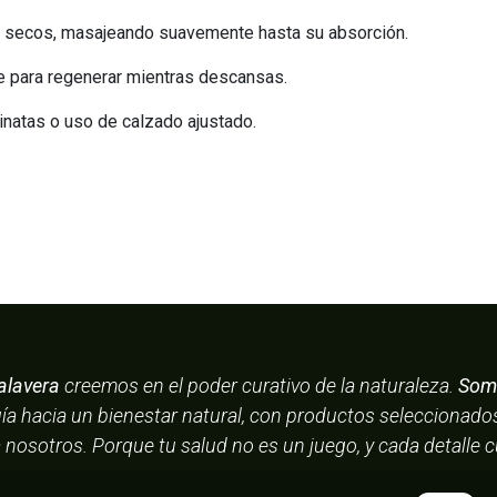
 y secos, masajeando suavemente hasta su absorción.
he para regenerar mientras descansas.
inatas o uso de calzado ajustado.
alavera
creemos en el poder curativo de la naturaleza.
Somo
uía hacia un bienestar natural, con productos seleccionad
a nosotros. Porque tu salud no es un juego, y cada detalle 