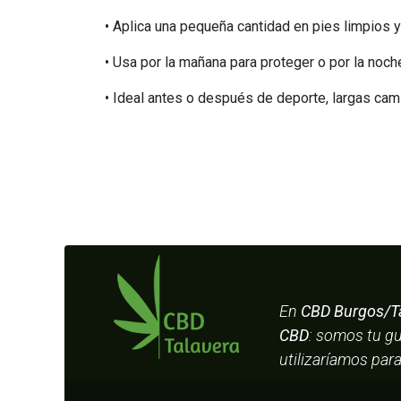
• Aplica una pequeña cantidad en pies limpios
• Usa por la mañana para proteger o por la noc
• Ideal antes o después de deporte, largas cam
En
CBD Burgos/T
CBD
: somos tu g
utilizaríamos par