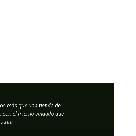
s más que una tienda de
os con el mismo cuidado que
cuenta.