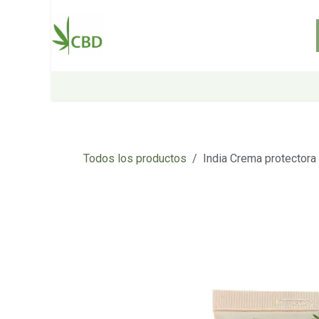
Ir al contenido
Inicio
Tienda
Sobre nosotros
Todos los productos
India Crema protectora