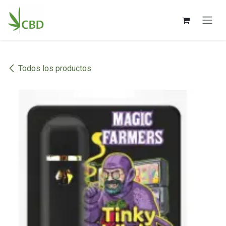
Ir al contenido
Todos los productos