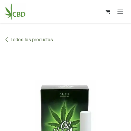
Ir al contenido
Todos los productos