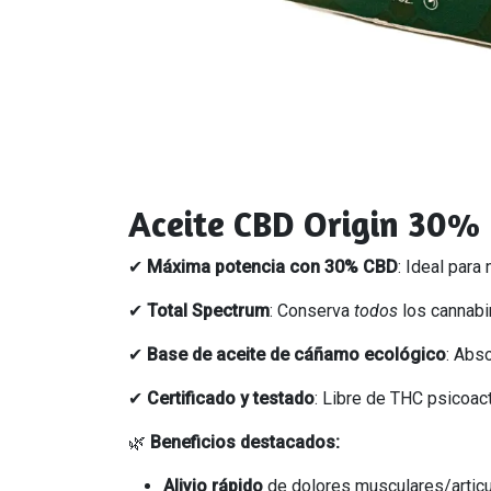
Aceite CBD Origin 30% 
✔
Máxima potencia con 30% CBD
: Ideal para
✔
Total Spectrum
: Conserva
todos
los cannabi
✔
Base de aceite de cáñamo ecológico
: Abso
✔
Certificado y testado
: Libre de THC psicoac
🌿
Beneficios destacados:
Alivio rápido
de dolores musculares/articu