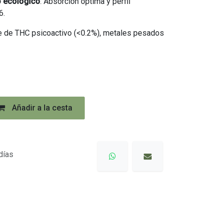
o ecológico
: Absorción óptima y perfil
6.
re de THC psicoactivo (<0.2%), metales pesados
Añadir a la cesta
días