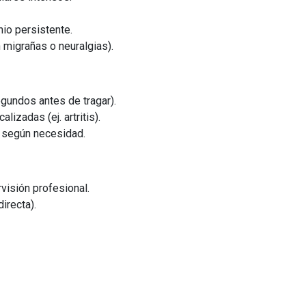
io persistente.
 migrañas o neuralgias).
egundos antes de tragar).
izadas (ej. artritis).
 según necesidad.
visión profesional.
irecta).