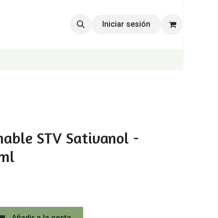
Iniciar sesión
hable STV Sativanol -
1ml
Añadir a la cesta