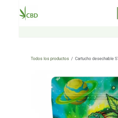
Ir al contenido
Inicio
Tienda
Sobre nosotros
Todos los productos
Cartucho desechable S