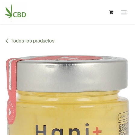
Ir al contenido
Todos los productos