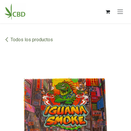
Ir al contenido
Todos los productos