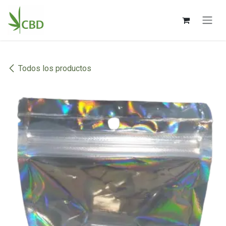
Ir al contenido
Todos los productos