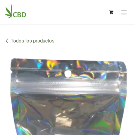
Ir al contenido
Todos los productos