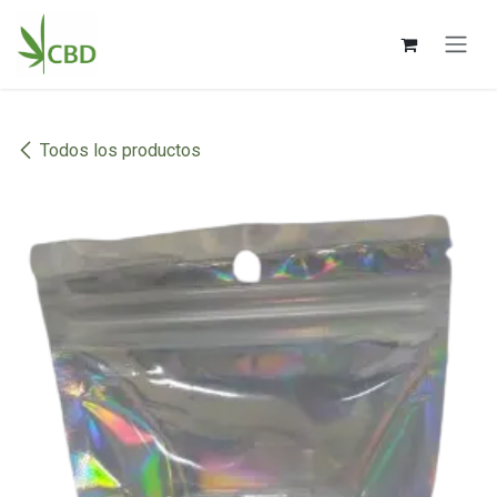
Ir al contenido
Todos los productos