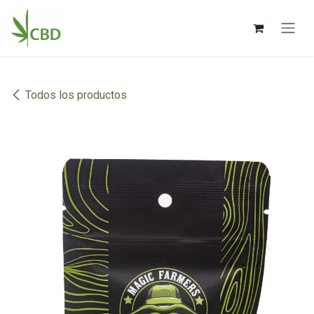
Ir al contenido
Todos los productos