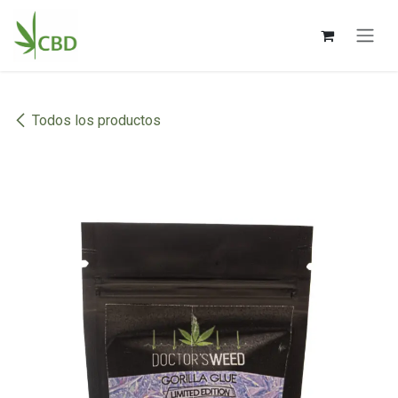
Ir al contenido
Todos los productos