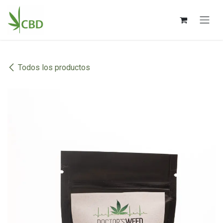
Ir al contenido
Todos los productos