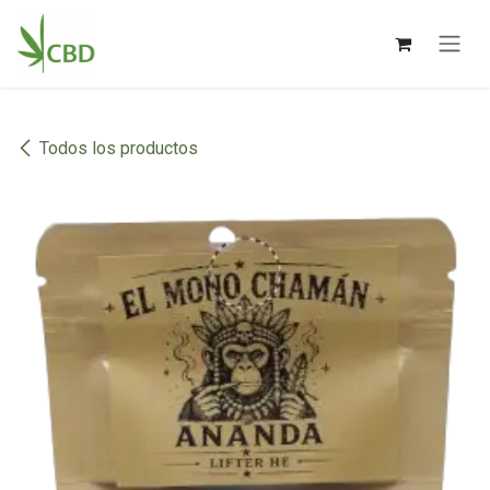
Ir al contenido
Todos los productos