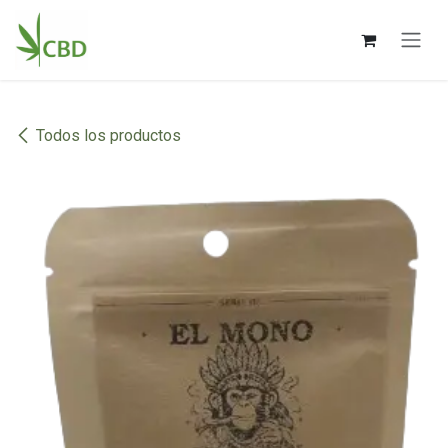
Ir al contenido
Todos los productos