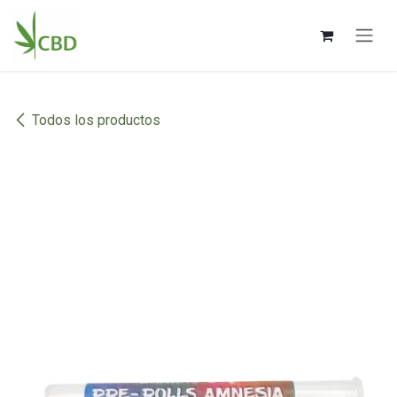
Ir al contenido
Todos los productos