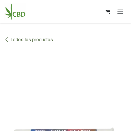
Ir al contenido
Todos los productos