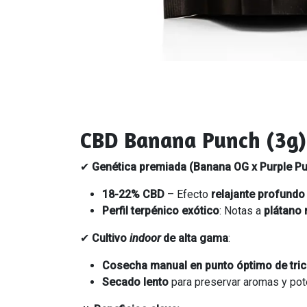
CBD Banana Punch (3g) 
✔
Genética premiada (Banana OG x Purple P
18-22% CBD
– Efecto
relajante profundo
Perfil terpénico exótico
: Notas a
plátano 
✔
Cultivo
indoor
de alta gama
:
Cosecha manual en punto óptimo de tr
Secado lento
para preservar aromas y pot