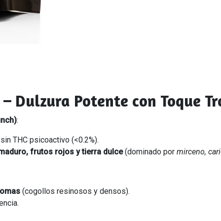
– Dulzura Potente con Toque Tr
unch)
:
sin THC psicoactivo (<0.2%).
maduro, frutos rojos y tierra dulce
(dominado por
mirceno, car
icomas
(cogollos resinosos y densos).
encia.