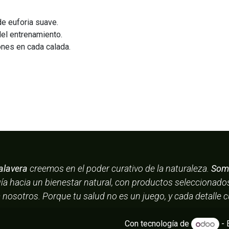
e euforia suave.
el entrenamiento.
nes en cada calada.
alavera
creemos en el poder curativo de la naturaleza.
Somo
uía hacia un bienestar natural, con productos seleccionad
a nosotros. Porque tu salud no es un juego, y cada detalle 
Con tecnología de
- 