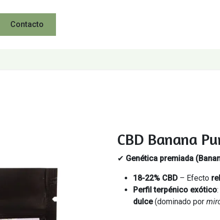
Contacto
CBD Banana Pu
✔
Genética premiada (Banan
18-22% CBD
– Efecto
re
Perfil terpénico exótico
dulce
(dominado por
mir