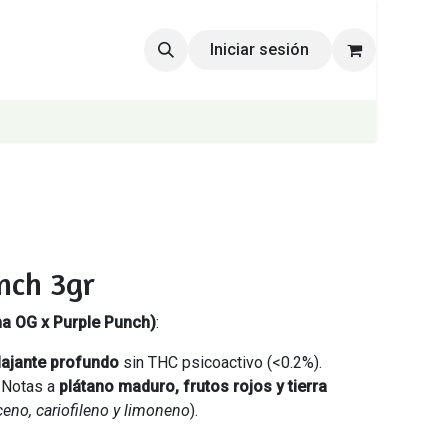
Iniciar sesión
nch 3gr
a OG x Purple Punch)
:
lajante profundo
sin THC psicoactivo (<0.2%).
: Notas a
plátano maduro, frutos rojos y tierra
ceno, cariofileno y limoneno
).