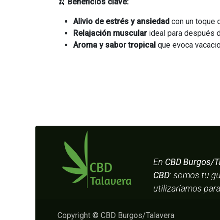
🍌
Beneficios clave:
Alivio de estrés y ansiedad
con un toque d
Relajación muscular
ideal para después d
Aroma y sabor tropical
que evoca vacacio
En
CBD Burgos/T
CBD
: somos tu g
utilizaríamos par
Copyright © CBD Burgos/Talavera