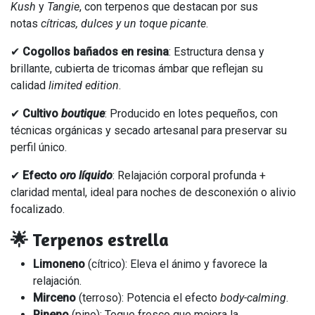
Kush
y
Tangie
, con terpenos que destacan por sus
notas
cítricas, dulces y un toque picante
.
✔
Cogollos bañados en resina
: Estructura densa y
brillante, cubierta de tricomas ámbar que reflejan su
calidad
limited edition
.
✔
Cultivo
boutique
: Producido en lotes pequeños, con
técnicas orgánicas y secado artesanal para preservar su
perfil único.
✔
Efecto
oro líquido
: Relajación corporal profunda +
claridad mental, ideal para noches de desconexión o alivio
focalizado.
🌟 Terpenos estrella
Limoneno
(cítrico): Eleva el ánimo y favorece la
relajación.
Mirceno
(terroso): Potencia el efecto
body-calming
.
Pineno
(pino): Toque fresco que mejora la