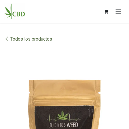
Ir al contenido
Todos los productos