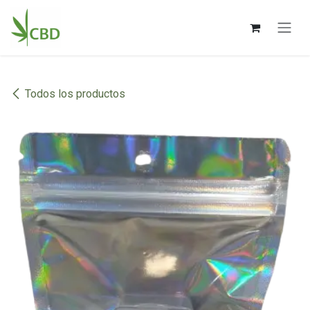
Ir al contenido
Todos los productos