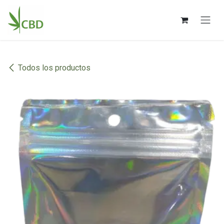
Ir al contenido
Todos los productos