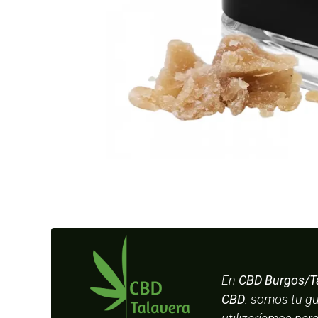
En
CBD Burgos/T
CBD
: somos tu g