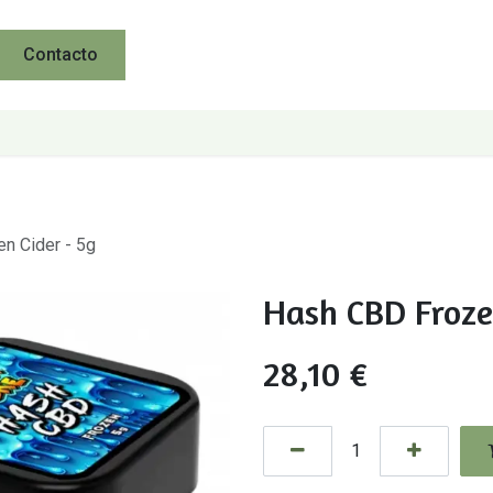
Contacto
n Cider - 5g
Hash CBD Froze
28,10
€