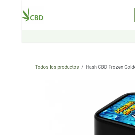
Ir al contenido
Inicio
Tienda
Sobre nosotros
Todos los productos
Hash CBD Frozen Golde