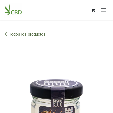
Ir al contenido
Todos los productos