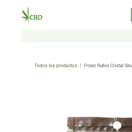
Ir al contenido
Inicio
Tienda
Sobre nosotros
Todos los productos
Polen Rubio Cristal Sk