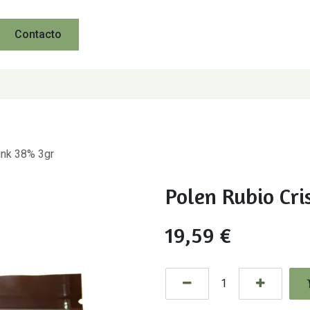
Contacto
unk 38% 3gr
Polen Rubio Cr
19,59
€