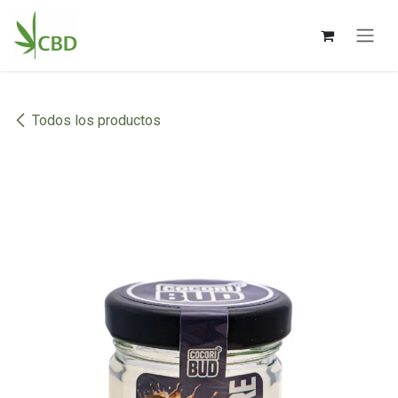
Ir al contenido
Todos los productos