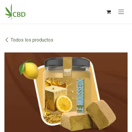
Ir al contenido
Todos los productos