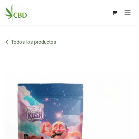
Ir al contenido
Todos los productos