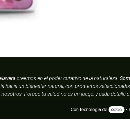
alavera
creemos en el poder curativo de la naturaleza.
Somo
uía hacia un bienestar natural, con productos seleccionad
a nosotros. Porque tu salud no es un juego, y cada detalle 
Con tecnología de
- 