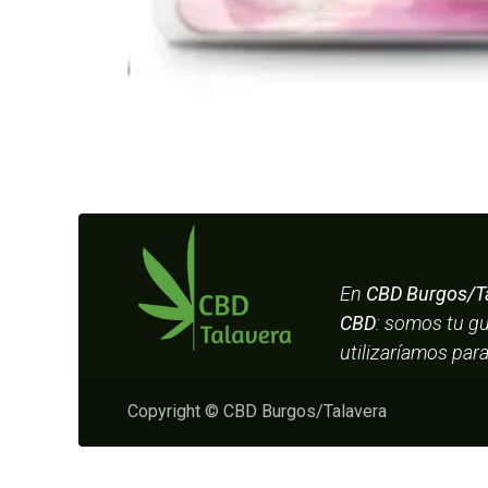
En
CBD Burgos/T
CBD
: somos tu g
utilizaríamos par
Copyright © CBD Burgos/Talavera