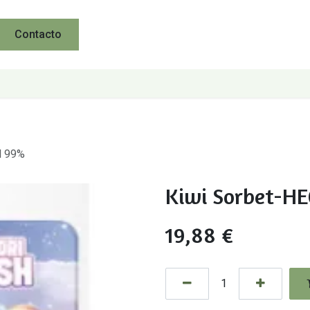
Contacto
l 99%
Kiwi Sorbet-HE
19,88
€