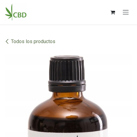
Ir al contenido
Todos los productos