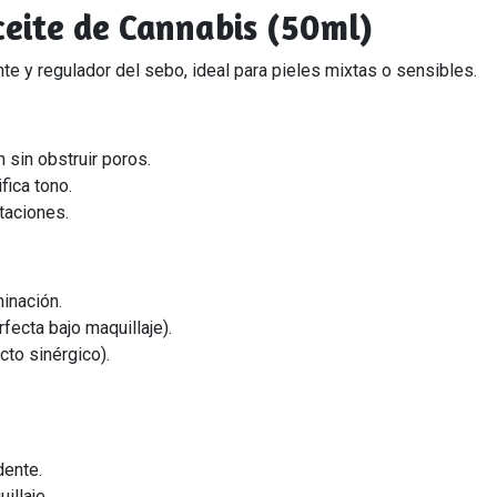
ceite de Cannabis (50ml)
nte y regulador del sebo, ideal para pieles mixtas o sensibles.
h sin obstruir poros.
fica tono.
itaciones.
inación.
fecta bajo maquillaje).
cto sinérgico).
dente.
illaje.