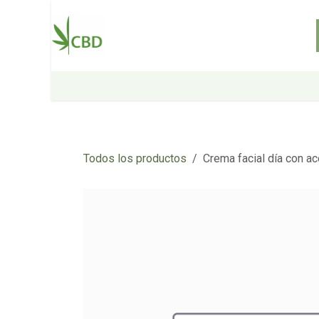
Ir al contenido
Inicio
Tienda
Sobre nosotros
Todos los productos
Crema facial día con ac