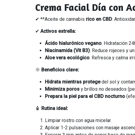
Crema Facial Día con A
✔ **Aceite de cannabis
rico en CBD
: Antioxida
✔
Activos estrella:
Ácido hialurónico vegano
: Hidratación 24
Niacinamida (Vit B3)
: Reduce rojeces y uni
Aloe vera ecológico
: Refresca y calma irr
🌞
Beneficios clave:
Hidrata mientras protege
del sol y contam
Minimiza poros
y brillos no deseados (per
Prepara la piel para el CBD nocturno
(efe
🧴
Rutina ideal:
Limpiar rostro con agua micelar.
Aplicar 1-2 pulsaciones con masaje ascen
Esperar 3 min antes de poner base de maqu