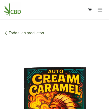
Ir al contenido
Todos los productos