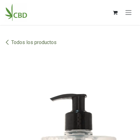
Ir al contenido
Todos los productos