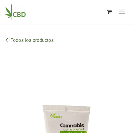
Ir al contenido
Todos los productos