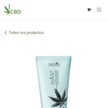
Ir al contenido
Todos los productos